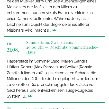
beiden Musiker Jerry und Joe Augenzeugen eines
Massakers der Mafia. Um den Killern zu
entkommen, tauchen sie als Frauen verkleidet in
einer Damenkapelle unter. Während Jerry alias
Daphne zum Objekt der Begierde eines älteren
Millionärs wird, macht s…
Sommerkino: Zwei zu eins
FR.
20.00 Uhr —
Döschnitz, Sommerfrische-
21.08.
Haus
Halberstadt im Sommer 1990. Maren (Sandra
Hüller), Robert (Max Riemelt) und Volker (Ronald
Zehrfeld) finden zufällig in einem alten Schacht die
Millionen der DDR, die dort eingelagert wurden, um
zu verrotten. Die drei schmuggeln Rucksäcke voll
Geld heraus und entwickeln sein ausgeklügeltes
System, u…
SA.