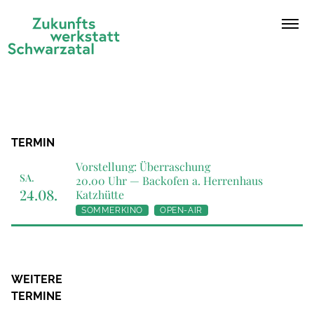
Zum Inhalt springen
Ope
TERMIN
Vorstellung: Überraschung
SA.
20.00 Uhr —
Backofen a. Herrenhaus
24.08.
Katzhütte
SOMMERKINO
OPEN-AIR
WEITERE
TERMINE