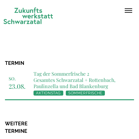
Zum Inhalt springen
Ope
TERMIN
Tag der Sommerfrische 2
SO.
Gesamtes Schwarzatal + Rottenbach,
23.08.
Paulinzella und Bad Blankenburg
AKTIONSTAG
SOMMERFRISCHE
WEITERE
TERMINE