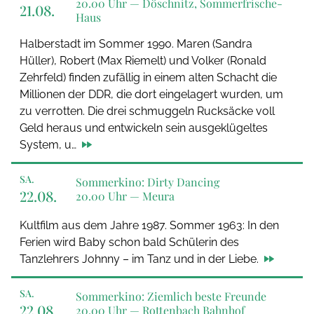
20.00 Uhr —
Döschnitz, Sommerfrische-
21.08.
Haus
Halberstadt im Sommer 1990. Maren (Sandra
Hüller), Robert (Max Riemelt) und Volker (Ronald
Zehrfeld) finden zufällig in einem alten Schacht die
Millionen der DDR, die dort eingelagert wurden, um
zu verrotten. Die drei schmuggeln Rucksäcke voll
Geld heraus und entwickeln sein ausgeklügeltes
System, u…
SA.
Sommerkino: Dirty Dancing
22.08.
20.00 Uhr —
Meura
Kultfilm aus dem Jahre 1987. Sommer 1963: In den
Ferien wird Baby schon bald Schülerin des
Tanzlehrers Johnny – im Tanz und in der Liebe.
SA.
Sommerkino: Ziemlich beste Freunde
22.08.
20.00 Uhr —
Rottenbach Bahnhof