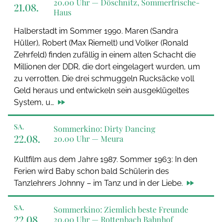
20.00 Uhr —
Döschnitz, Sommerfrische-
21.08.
Haus
Halberstadt im Sommer 1990. Maren (Sandra
Hüller), Robert (Max Riemelt) und Volker (Ronald
Zehrfeld) finden zufällig in einem alten Schacht die
Millionen der DDR, die dort eingelagert wurden, um
zu verrotten. Die drei schmuggeln Rucksäcke voll
Geld heraus und entwickeln sein ausgeklügeltes
System, u…
SA.
Sommerkino: Dirty Dancing
22.08.
20.00 Uhr —
Meura
Kultfilm aus dem Jahre 1987. Sommer 1963: In den
Ferien wird Baby schon bald Schülerin des
Tanzlehrers Johnny – im Tanz und in der Liebe.
SA.
Sommerkino: Ziemlich beste Freunde
22.08.
20.00 Uhr —
Rottenbach Bahnhof