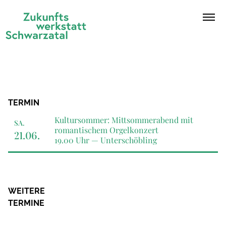
Zum Inhalt springen
Ope
TERMIN
Kultursommer: Mittsommerabend mit
SA.
romantischem Orgelkonzert
21.06.
19.00 Uhr —
Unterschöbling
WEITERE
TERMINE