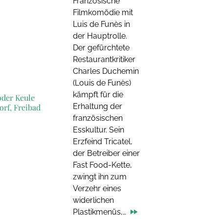
Französische
Filmkomödie mit
Luis de Funès in
der Hauptrolle.
Der gefürchtete
Restaurantkritiker
Charles Duchemin
(Louis de Funès)
kämpft für die
der Keule
Erhaltung der
orf, Freibad
französischen
Esskultur. Sein
Erzfeind Tricatel,
der Betreiber einer
Fast Food-Kette,
zwingt ihn zum
Verzehr eines
widerlichen
Plastikmenüs,…