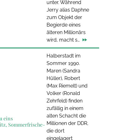
unter. Während
Jerry alias Daphne
zum Objekt der
Begierde eines
älteren Millionärs
wird, macht s…
Halberstadt im
Sommer 1990.
Maren (Sandra
Hüller), Robert
(Max Riemelt) und
Volker (Ronald
Zehrfeld) finden
zufällig in einem
alten Schacht die
u eins
Millionen der DDR,
itz, Sommerfrische-
die dort
eingelagert